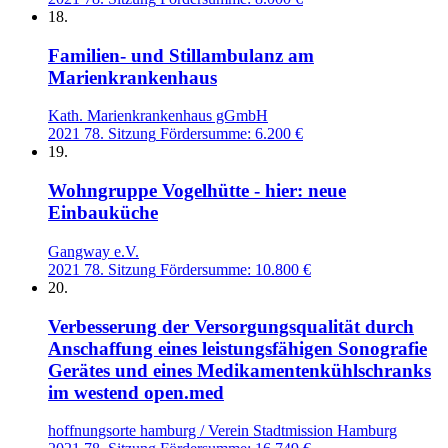
18.
Familien- und Stillambulanz am
Marienkrankenhaus
Kath. Marienkrankenhaus gGmbH
2021
78. Sitzung
Fördersumme: 6.200 €
19.
Wohngruppe Vogelhütte - hier: neue
Einbauküche
Gangway e.V.
2021
78. Sitzung
Fördersumme: 10.800 €
20.
Verbesserung der Versorgungsqualität durch
Anschaffung eines leistungsfähigen Sonografie
Gerätes und eines Medikamentenkühlschranks
im westend open.med
hoffnungsorte hamburg / Verein Stadtmission Hamburg