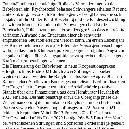
Frauen/Familien eine wichtige Rolle als Vermittlerinnen zu den
Babylotsen ein. Psychosozial belastete Schwangere erhalten Rat und
Unterstützung, bevor sich Problemlagen verfestigt haben, die sich
negativ auf die Mutter-Kind-Beziehung und die Kindesentwicklung
auswirken können. Gerade in der Schwangerschaft ist die
Bereitschaft, Hilfe anzunehmen, besonders groß, so dass mit relativ
geringem Aufwand eine Entlastung einer als schwierig
empfundenen Situation erreicht werden kann. Im ersten Lebensjahr
des Kindes nehmen nahezu alle Eltern die Vorsorgeuntersuchungen
wahr, so dass auch Kinderarztpraxen geeignet sind, ohne Angst vor
negativen Folgen über Alltagsprobleme zu sprechen, die aus eigener
Kraft nicht zu bewältigen scheinen.
Die Finanzierung der Babylotsen in neun Kooperationspraxen
erfolgt noch bis Ende 2021 durch zwei Stiftungen. In sieben
weiteren Praxen werden die Babylotsen bis Ende August 2021 im
Rahmen einer Studie vom Bundesgesundheitsministerium finanziert.
Der Träger hat in Gesprächen mit der Sozialbehörde positive
Signale über eine Finanzierung aus dem Hamburger Haushalt ab
2023 erhalten. Deshalb beantragt er für die Übergangsphase die
Weiterfinanzierung der ambulanten Babylotsen in den bestehenden
Praxen sowie eine Ausweitung auf insgesamt 22 Praxen. 2021
fehlen ab September Mittel für 13 Praxen, 2022 für 22 Praxen.
Der Gesamtbedarf bis Ende 2022 beträgt 264.845 Euro. See You hat
bei verschiedenen Stiftungen und Sponsoren Förderanträge gestellt
und erste Zusagen erhalten. Der Träger erbittet vom HSP eine