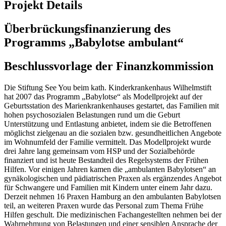
Projekt Details
Überbrückungsfinanzierung des
Programms „Babylotse ambulant“
Beschlussvorlage der Finanzkommission
Die Stiftung See You beim kath. Kinderkrankenhaus Wilhelmstift
hat 2007 das Programm „Babylotse“ als Modellprojekt auf der
Geburtsstation des Marienkrankenhauses gestartet, das Familien mit
hohen psychosozialen Belastungen rund um die Geburt
Unterstützung und Entlastung anbietet, indem sie die Betroffenen
möglichst zielgenau an die sozialen bzw. gesundheitlichen Angebote
im Wohnumfeld der Familie vermittelt. Das Modellprojekt wurde
drei Jahre lang gemeinsam vom HSP und der Sozialbehörde
finanziert und ist heute Bestandteil des Regelsystems der Frühen
Hilfen. Vor einigen Jahren kamen die „ambulanten Babylotsen“ an
gynäkologischen und pädiatrischen Praxen als ergänzendes Angebot
für Schwangere und Familien mit Kindern unter einem Jahr dazu.
Derzeit nehmen 16 Praxen Hamburg an den ambulanten Babylotsen
teil, an weiteren Praxen wurde das Personal zum Thema Frühe
Hilfen geschult. Die medizinischen Fachangestellten nehmen bei der
Wahrnehmung von Belastungen und einer sensiblen Ansprache der