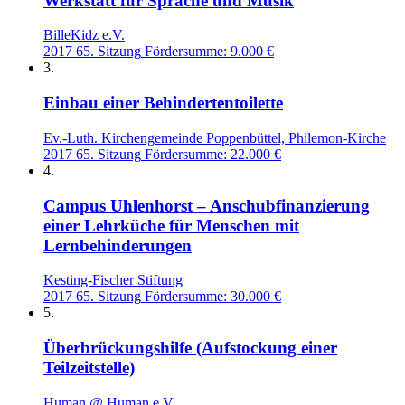
Werkstatt für Sprache und Musik
BilleKidz e.V.
2017
65. Sitzung
Fördersumme: 9.000 €
3.
Einbau einer Behindertentoilette
Ev.-Luth. Kirchengemeinde Poppenbüttel, Philemon-Kirche
2017
65. Sitzung
Fördersumme: 22.000 €
4.
Campus Uhlenhorst – Anschubfinanzierung
einer Lehrküche für Menschen mit
Lernbehinderungen
Kesting-Fischer Stiftung
2017
65. Sitzung
Fördersumme: 30.000 €
5.
Überbrückungshilfe (Aufstockung einer
Teilzeitstelle)
Human @ Human e.V.