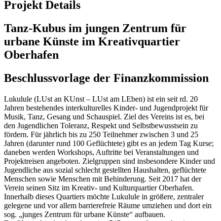
Projekt Details
Tanz-Kubus im jungen Zentrum für
urbane Künste im Kreativquartier
Oberhafen
Beschlussvorlage der Finanzkommission
Lukulule (LUst an KUnst – LUst am LEben) ist ein seit rd. 20
Jahren bestehendes interkulturelles Kinder- und Jugendprojekt für
Musik, Tanz, Gesang und Schauspiel. Ziel des Vereins ist es, bei
den Jugendlichen Toleranz, Respekt und Selbstbewusstsein zu
fördern. Für jährlich bis zu 250 Teilnehmer zwischen 3 und 25
Jahren (darunter rund 100 Geflüchtete) gibt es an jedem Tag Kurse;
daneben werden Workshops, Auftritte bei Veranstaltungen und
Projektreisen angeboten. Zielgruppen sind insbesondere Kinder und
Jugendliche aus sozial schlecht gestellten Haushalten, geflüchtete
Menschen sowie Menschen mit Behinderung. Seit 2017 hat der
Verein seinen Sitz im Kreativ- und Kulturquartier Oberhafen.
Innerhalb dieses Quartiers möchte Lukulule in größere, zentraler
gelegene und vor allem barrierefreie Räume umziehen und dort ein
sog. „junges Zentrum für urbane Künste“ aufbauen.