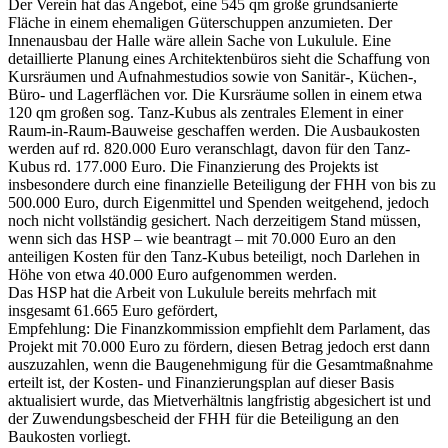
Der Verein hat das Angebot, eine 545 qm große grundsanierte
Fläche in einem ehemaligen Güterschuppen anzumieten. Der
Innenausbau der Halle wäre allein Sache von Lukulule. Eine
detaillierte Planung eines Architektenbüros sieht die Schaffung von
Kursräumen und Aufnahmestudios sowie von Sanitär-, Küchen-,
Büro- und Lagerflächen vor. Die Kursräume sollen in einem etwa
120 qm großen sog. Tanz-Kubus als zentrales Element in einer
Raum-in-Raum-Bauweise geschaffen werden. Die Ausbaukosten
werden auf rd. 820.000 Euro veranschlagt, davon für den Tanz-
Kubus rd. 177.000 Euro. Die Finanzierung des Projekts ist
insbesondere durch eine finanzielle Beteiligung der FHH von bis zu
500.000 Euro, durch Eigenmittel und Spenden weitgehend, jedoch
noch nicht vollständig gesichert. Nach derzeitigem Stand müssen,
wenn sich das HSP – wie beantragt – mit 70.000 Euro an den
anteiligen Kosten für den Tanz-Kubus beteiligt, noch Darlehen in
Höhe von etwa 40.000 Euro aufgenommen werden.
Das HSP hat die Arbeit von Lukulule bereits mehrfach mit
insgesamt 61.665 Euro gefördert,
Empfehlung: Die Finanzkommission empfiehlt dem Parlament, das
Projekt mit 70.000 Euro zu fördern, diesen Betrag jedoch erst dann
auszuzahlen, wenn die Baugenehmigung für die Gesamtmaßnahme
erteilt ist, der Kosten- und Finanzierungsplan auf dieser Basis
aktualisiert wurde, das Mietverhältnis langfristig abgesichert ist und
der Zuwendungsbescheid der FHH für die Beteiligung an den
Baukosten vorliegt.