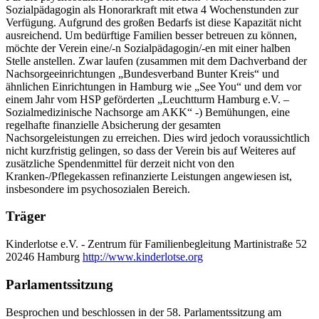
Sozialpädagogin als Honorarkraft mit etwa 4 Wochenstunden zur
Verfügung. Aufgrund des großen Bedarfs ist diese Kapazität nicht
ausreichend. Um bedürftige Familien besser betreuen zu können,
möchte der Verein eine/-n Sozialpädagogin/-en mit einer halben
Stelle anstellen. Zwar laufen (zusammen mit dem Dachverband der
Nachsorgeeinrichtungen „Bundesverband Bunter Kreis“ und
ähnlichen Einrichtungen in Hamburg wie „See You“ und dem vor
einem Jahr vom HSP geförderten „Leuchtturm Hamburg e.V. –
Sozialmedizinische Nachsorge am AKK“ -) Bemühungen, eine
regelhafte finanzielle Absicherung der gesamten
Nachsorgeleistungen zu erreichen. Dies wird jedoch voraussichtlich
nicht kurzfristig gelingen, so dass der Verein bis auf Weiteres auf
zusätzliche Spendenmittel für derzeit nicht von den
Kranken-/Pflegekassen refinanzierte Leistungen angewiesen ist,
insbesondere im psychosozialen Bereich.
Träger
Kinderlotse e.V. - Zentrum für Familienbegleitung
Martinistraße 52
20246 Hamburg
http://www.kinderlotse.org
Parlamentssitzung
Besprochen und beschlossen in der 58. Parlamentssitzung am