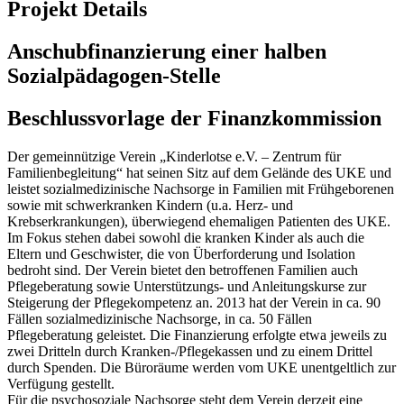
Projekt Details
Anschubfinanzierung einer halben
Sozialpädagogen-Stelle
Beschlussvorlage der Finanzkommission
Der gemeinnützige Verein „Kinderlotse e.V. – Zentrum für
Familienbegleitung“ hat seinen Sitz auf dem Gelände des UKE und
leistet sozialmedizinische Nachsorge in Familien mit Frühgeborenen
sowie mit schwerkranken Kindern (u.a. Herz- und
Krebserkrankungen), überwiegend ehemaligen Patienten des UKE.
Im Fokus stehen dabei sowohl die kranken Kinder als auch die
Eltern und Geschwister, die von Überforderung und Isolation
bedroht sind. Der Verein bietet den betroffenen Familien auch
Pflegeberatung sowie Unterstützungs- und Anleitungskurse zur
Steigerung der Pflegekompetenz an. 2013 hat der Verein in ca. 90
Fällen sozialmedizinische Nachsorge, in ca. 50 Fällen
Pflegeberatung geleistet. Die Finanzierung erfolgte etwa jeweils zu
zwei Dritteln durch Kranken-/Pflegekassen und zu einem Drittel
durch Spenden. Die Büroräume werden vom UKE unentgeltlich zur
Verfügung gestellt.
Für die psychosoziale Nachsorge steht dem Verein derzeit eine