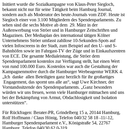
Initiiert wurde die Sozialkampagne von Klaus-Peter Siegloch,
bekannt nicht nur für seine Tätigkeit beim Hamburg Journal,
sondern auch als Moderator des heute-Journals vom ZDF. Heute ist
Siegloch einer von 3.100 Mitgliedern des Spendenparlaments. Zu
sehen sind die sechs Motive ab dem 29. März in der
Außenwerbung von Ströer und in Hamburger Zeitschriften und
Magazinen. Der Mediaplan des international tätigen Kölner
Unternehmens Ströer umfasst zahllose 10-Sekunden-Spots auf
vielen Infoscreens in der Stadt, zum Beispiel auf den U- und S-
Bahnhöfen sowie im Fahrgast-TV der Züge und in Einkaufszentren
von ECE. Die gesamte Medialeistung, die Ströer dem
Spendenparlament kostenlos zur Verfügung stellt, hat einen Wert
von rund 100.000 Euro. Kostenlos war auch die Gestaltung der
Kampagnenmotive durch die Hamburger Werbeagentur WERK 4.
„Ich danke allen Beteiligten ganz herzlich für ihr großartiges
Engagement, das spornt uns alle an“, sagt Uwe Kirchner, der
Vorstandssitzende des Spendenparlaments. „Ganz besonders
würden wir uns freuen, wenn viele Hamburger mitmachen und uns
bei der Bekämpfung von Armut, Obdachlosigkeit und Isolation
unterstützen“.
Für Rückfragen: Berater-PR, Grindelberg 15 a, 20144 Hamburg,
Rolf Hoffmann / Claus Hönig, Telefon 040/32 58 18 -11/-12,
Hamburger Spendenparlament e.V., Königstraße 54, 22767
Hamburg, Telefon 040/30 62 0-319