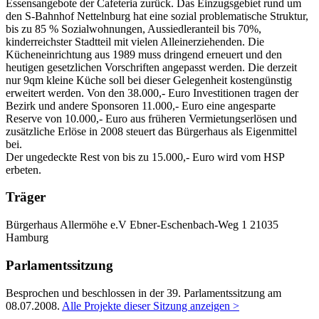
Essensangebote der Cafeteria zurück. Das Einzugsgebiet rund um
den S-Bahnhof Nettelnburg hat eine sozial problematische Struktur,
bis zu 85 % Sozialwohnungen, Aussiedleranteil bis 70%,
kinderreichster Stadtteil mit vielen Alleinerziehenden. Die
Kücheneinrichtung aus 1989 muss dringend erneuert und den
heutigen gesetzlichen Vorschriften angepasst werden. Die derzeit
nur 9qm kleine Küche soll bei dieser Gelegenheit kostengünstig
erweitert werden. Von den 38.000,- Euro Investitionen tragen der
Bezirk und andere Sponsoren 11.000,- Euro eine angesparte
Reserve von 10.000,- Euro aus früheren Vermietungserlösen und
zusätzliche Erlöse in 2008 steuert das Bürgerhaus als Eigenmittel
bei.
Der ungedeckte Rest von bis zu 15.000,- Euro wird vom HSP
erbeten.
Träger
Bürgerhaus Allermöhe e.V
Ebner-Eschenbach-Weg 1
21035
Hamburg
Parlamentssitzung
Besprochen und beschlossen in der 39. Parlamentssitzung am
08.07.2008
.
Alle Projekte dieser Sitzung anzeigen >