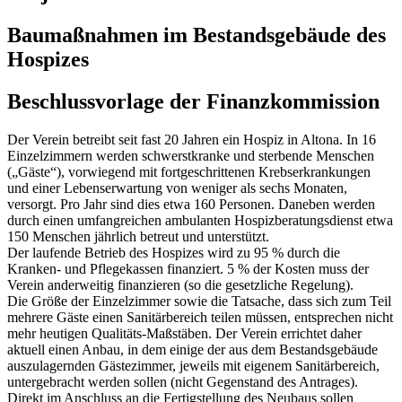
Baumaßnahmen im Bestandsgebäude des
Hospizes
Beschlussvorlage der Finanzkommission
Der Verein betreibt seit fast 20 Jahren ein Hospiz in Altona. In 16
Einzelzimmern werden schwerstkranke und sterbende Menschen
(„Gäste“), vorwiegend mit fortgeschrittenen Krebserkrankungen
und einer Lebenserwartung von weniger als sechs Monaten,
versorgt. Pro Jahr sind dies etwa 160 Personen. Daneben werden
durch einen umfangreichen ambulanten Hospizberatungsdienst etwa
150 Menschen jährlich betreut und unterstützt.
Der laufende Betrieb des Hospizes wird zu 95 % durch die
Kranken- und Pflegekassen finanziert. 5 % der Kosten muss der
Verein anderweitig finanzieren (so die gesetzliche Regelung).
Die Größe der Einzelzimmer sowie die Tatsache, dass sich zum Teil
mehrere Gäste einen Sanitärbereich teilen müssen, entsprechen nicht
mehr heutigen Qualitäts-Maßstäben. Der Verein errichtet daher
aktuell einen Anbau, in dem einige der aus dem Bestandsgebäude
auszulagernden Gästezimmer, jeweils mit eigenem Sanitärbereich,
untergebracht werden sollen (nicht Gegenstand des Antrages).
Direkt im Anschluss an die Fertigstellung des Neubaus sollen