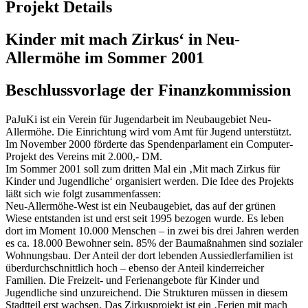
Projekt Details
Kinder mit mach Zirkus‘ in Neu-
Allermöhe im Sommer 2001
Beschlussvorlage der Finanzkommission
PaJuKi ist ein Verein für Jugendarbeit im Neubaugebiet Neu-
Allermöhe. Die Einrichtung wird vom Amt für Jugend unterstützt.
Im November 2000 förderte das Spendenparlament ein Computer-
Projekt des Vereins mit 2.000,- DM.
Im Sommer 2001 soll zum dritten Mal ein ‚Mit mach Zirkus für
Kinder und Jugendliche‘ organisiert werden. Die Idee des Projekts
läßt sich wie folgt zusammenfassen:
Neu-Allermöhe-West ist ein Neubaugebiet, das auf der grünen
Wiese entstanden ist und erst seit 1995 bezogen wurde. Es leben
dort im Moment 10.000 Menschen – in zwei bis drei Jahren werden
es ca. 18.000 Bewohner sein. 85% der Baumaßnahmen sind sozialer
Wohnungsbau. Der Anteil der dort lebenden Aussiedlerfamilien ist
überdurchschnittlich hoch – ebenso der Anteil kinderreicher
Familien. Die Freizeit- und Ferienangebote für Kinder und
Jugendliche sind unzureichend. Die Strukturen müssen in diesem
Stadtteil erst wachsen. Das Zirkusprojekt ist ein ‚Ferien mit mach