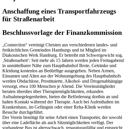
Anschaffung eines Transportfahrzeugs
für Straßenarbeit
Beschlussvorlage der Finanzkommission
„Connection“ vereinigt Christen aus verschiedenen landes- und
freikirchlichen Gemeinden Hamburgs und ist Mitglied im
Diakonischen Werk Hamburg. Er betreibt mit Schwergewicht sog.
‚Straßenarbeit‘: Seit mehr als 15 Jahren werden jeden Freitagabend
in unmittelbarer Nähe zum Hauptbahnhof Brote, Getränke und
Kleidung kostenlos an Bedürftige ausgegeben. Neben Armen,
Einsamen und Alten aus der Wohnumgebung des Hauptbahnhofs
werden Obdachlose, Prostituierte, Alkohol- und Drogenabhängige
versorgt, etwa 100 Menschen je Abend. Die Vereinsmitglieder
beraten überdies über Therapiemöglichkeiten, erkunden
Aufnahmegelegenheiten, bieten die Beförderung dorthin an und
halten Kontakt während der Therapie. Auch bei Aufenthalten im
Krankenhaus, im Gefängnis oder einer Reha-Klinik werden
Besuche durchgeführt.
Der Verein benötigt für seine Arbeit einen Transporter, der sowohl
über eine Ladefläche als auch Sitzmöglichkeiten verfügt. Der
vorhandene Bus ist altersschwach, reparaturanfällig und entspricht