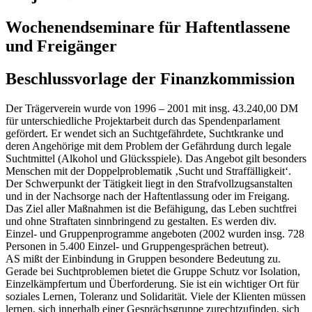
Wochenendseminare für Haftentlassene
und Freigänger
Beschlussvorlage der Finanzkommission
Der Trägerverein wurde von 1996 – 2001 mit insg. 43.240,00 DM
für unterschiedliche Projektarbeit durch das Spendenparlament
gefördert. Er wendet sich an Suchtgefährdete, Suchtkranke und
deren Angehörige mit dem Problem der Gefährdung durch legale
Suchtmittel (Alkohol und Glücksspiele). Das Angebot gilt besonders
Menschen mit der Doppelproblematik ‚Sucht und Straffälligkeit‘.
Der Schwerpunkt der Tätigkeit liegt in den Strafvollzugsanstalten
und in der Nachsorge nach der Haftentlassung oder im Freigang.
Das Ziel aller Maßnahmen ist die Befähigung, das Leben suchtfrei
und ohne Straftaten sinnbringend zu gestalten. Es werden div.
Einzel- und Gruppenprogramme angeboten (2002 wurden insg. 728
Personen in 5.400 Einzel- und Gruppengesprächen betreut).
AS mißt der Einbindung in Gruppen besondere Bedeutung zu.
Gerade bei Suchtproblemen bietet die Gruppe Schutz vor Isolation,
Einzelkämpfertum und Überforderung. Sie ist ein wichtiger Ort für
soziales Lernen, Toleranz und Solidarität. Viele der Klienten müssen
lernen, sich innerhalb einer Gesprächsgruppe zurechtzufinden, sich