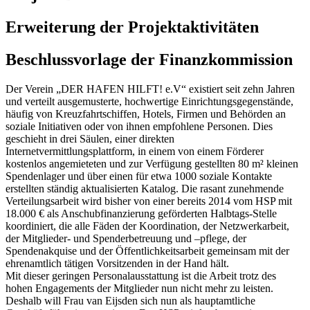
Erweiterung der Projektaktivitäten
Beschlussvorlage der Finanzkommission
Der Verein „DER HAFEN HILFT! e.V“ existiert seit zehn Jahren
und verteilt ausgemusterte, hochwertige Einrichtungsgegenstände,
häufig von Kreuzfahrtschiffen, Hotels, Firmen und Behörden an
soziale Initiativen oder von ihnen empfohlene Personen. Dies
geschieht in drei Säulen, einer direkten
Internetvermittlungsplattform, in einem von einem Förderer
kostenlos angemieteten und zur Verfügung gestellten 80 m² kleinen
Spendenlager und über einen für etwa 1000 soziale Kontakte
erstellten ständig aktualisierten Katalog. Die rasant zunehmende
Verteilungsarbeit wird bisher von einer bereits 2014 vom HSP mit
18.000 € als Anschubfinanzierung geförderten Halbtags-Stelle
koordiniert, die alle Fäden der Koordination, der Netzwerkarbeit,
der Mitglieder- und Spenderbetreuung und –pflege, der
Spendenakquise und der Öffentlichkeitsarbeit gemeinsam mit der
ehrenamtlich tätigen Vorsitzenden in der Hand hält.
Mit dieser geringen Personalausstattung ist die Arbeit trotz des
hohen Engagements der Mitglieder nun nicht mehr zu leisten.
Deshalb will Frau van Eijsden sich nun als hauptamtliche