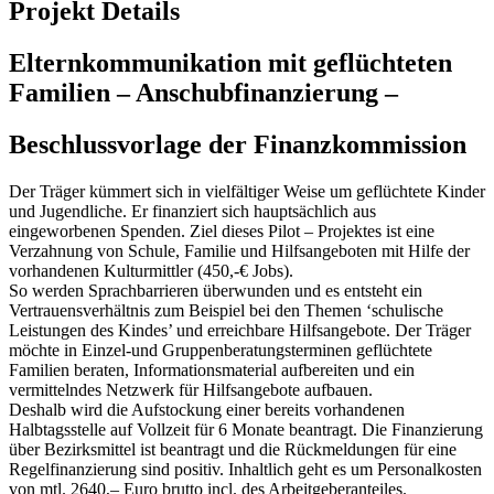
Projekt Details
Elternkommunikation mit geflüchteten
Familien – Anschubfinanzierung –
Beschlussvorlage der Finanzkommission
Der Träger kümmert sich in vielfältiger Weise um geflüchtete Kinder
und Jugendliche. Er finanziert sich hauptsächlich aus
eingeworbenen Spenden. Ziel dieses Pilot – Projektes ist eine
Verzahnung von Schule, Familie und Hilfsangeboten mit Hilfe der
vorhandenen Kulturmittler (450,-€ Jobs).
So werden Sprachbarrieren überwunden und es entsteht ein
Vertrauensverhältnis zum Beispiel bei den Themen ‘schulische
Leistungen des Kindes’ und erreichbare Hilfsangebote. Der Träger
möchte in Einzel-und Gruppenberatungsterminen geflüchtete
Familien beraten, Informationsmaterial aufbereiten und ein
vermittelndes Netzwerk für Hilfsangebote aufbauen.
Deshalb wird die Aufstockung einer bereits vorhandenen
Halbtagsstelle auf Vollzeit für 6 Monate beantragt. Die Finanzierung
über Bezirksmittel ist beantragt und die Rückmeldungen für eine
Regelfinanzierung sind positiv. Inhaltlich geht es um Personalkosten
von mtl. 2640,– Euro brutto incl. des Arbeitgeberanteiles.