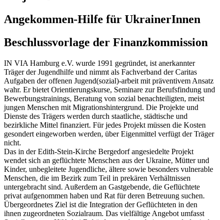
Angekommen-Hilfe für UkrainerInnen
Beschlussvorlage der Finanzkommission
IN VIA Hamburg e.V. wurde 1991 gegründet, ist anerkannter
Träger der Jugendhilfe und nimmt als Fachverband der Caritas
Aufgaben der offenen Jugend(sozial)-arbeit mit präventivem Ansatz
wahr. Er bietet Orientierungskurse, Seminare zur Berufsfindung und
Bewerbungstrainings, Beratung von sozial benachteiligten, meist
jungen Menschen mit Migrationshintergrund. Die Projekte und
Dienste des Trägers werden durch staatliche, städtische und
bezirkliche Mittel finanziert. Für jedes Projekt müssen die Kosten
gesondert eingeworben werden, über Eigenmittel verfügt der Träger
nicht.
Das in der Edith-Stein-Kirche Bergedorf angesiedelte Projekt
wendet sich an geflüchtete Menschen aus der Ukraine, Mütter und
Kinder, unbegleitete Jugendliche, ältere sowie besonders vulnerable
Menschen, die im Bezirk zum Teil in prekären Verhältnissen
untergebracht sind. Außerdem an Gastgebende, die Geflüchtete
privat aufgenommen haben und Rat für deren Betreuung suchen.
Übergeordnetes Ziel ist die Integration der Geflüchteten in den
ihnen zugeordneten Sozialraum. Das vielfältige Angebot umfasst