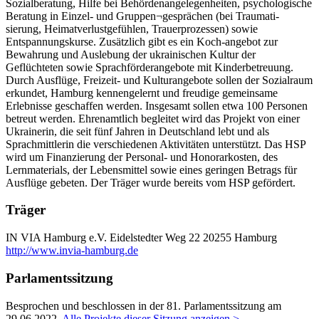
Sozialberatung, Hilfe bei Behördenangelegenheiten, psychologische
Beratung in Einzel- und Gruppen¬gesprächen (bei Traumati-
sierung, Heimatverlustgefühlen, Trauerprozessen) sowie
Entspannungskurse. Zusätzlich gibt es ein Koch-angebot zur
Bewahrung und Auslebung der ukrainischen Kultur der
Geflüchteten sowie Sprachförderangebote mit Kinderbetreuung.
Durch Ausflüge, Freizeit- und Kulturangebote sollen der Sozialraum
erkundet, Hamburg kennengelernt und freudige gemeinsame
Erlebnisse geschaffen werden. Insgesamt sollen etwa 100 Personen
betreut werden. Ehrenamtlich begleitet wird das Projekt von einer
Ukrainerin, die seit fünf Jahren in Deutschland lebt und als
Sprachmittlerin die verschiedenen Aktivitäten unterstützt. Das HSP
wird um Finanzierung der Personal- und Honorarkosten, des
Lernmaterials, der Lebensmittel sowie eines geringen Betrags für
Ausflüge gebeten. Der Träger wurde bereits vom HSP gefördert.
Träger
IN VIA Hamburg e.V.
Eidelstedter Weg 22
20255 Hamburg
http://www.invia-hamburg.de
Parlamentssitzung
Besprochen und beschlossen in der 81. Parlamentssitzung am
29.06.2022
.
Alle Projekte dieser Sitzung anzeigen >